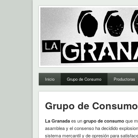
La Granada
Grupo de consumo combativo.
Inicio
Grupo de Consumo
Productoras
Grupo de Consumo
La Granada
es un
grupo de consumo
que me
asamblea y el consenso ha decidido explosion
sistema mercantil y de opresión para satisfac